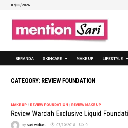
Skip
07/08/2026
to
content
BERANDA
SKINCARE
MAKE UP
LIFESTYLE
CATEGORY:
REVIEW FOUNDATION
MAKE UP
/
REVIEW FOUNDATION
/
REVIEW MAKE UP
Review Wardah Exclusive Liquid Foundati
by
sari widiarti
07/10/2018
0