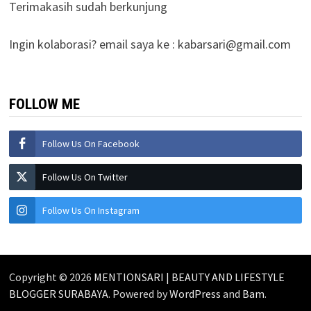
Terimakasih sudah berkunjung
Ingin kolaborasi? email saya ke :
kabarsari@gmail.com
FOLLOW ME
Follow Us On Facebook
Follow Us On Twitter
Follow Us On Instagram
Copyright © 2026
MENTIONSARI | BEAUTY AND LIFESTYLE
BLOGGER SURABAYA
. Powered by
WordPress
and
Bam
.