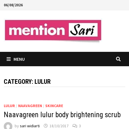
Skip
06/08/2026
to
content
MENU
CATEGORY:
LULUR
LULUR
/
NAAVAGREEN
/
SKINCARE
Naavagreen lulur body brightening scrub
by
sari widiarti
18/10/2017
3