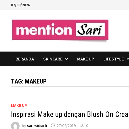
Skip
07/08/2026
to
content
BERANDA
SKINCARE
MAKE UP
LIFESTYLE
TAG:
MAKEUP
MAKE UP
Inspirasi Make up dengan Blush On Cre
by
sari widiarti
27/02/2019
0