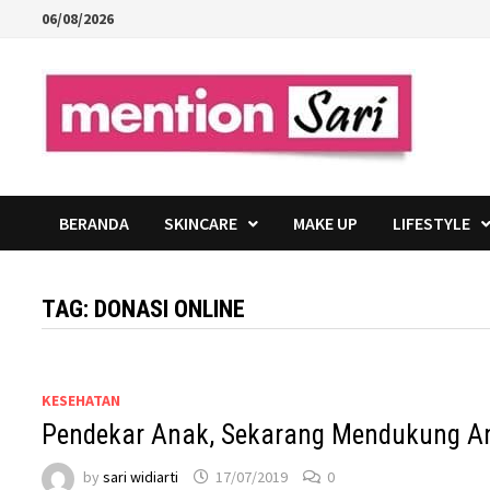
Skip
06/08/2026
to
content
BERANDA
SKINCARE
MAKE UP
LIFESTYLE
TAG:
DONASI ONLINE
KESEHATAN
Pendekar Anak, Sekarang Mendukung An
by
sari widiarti
17/07/2019
0