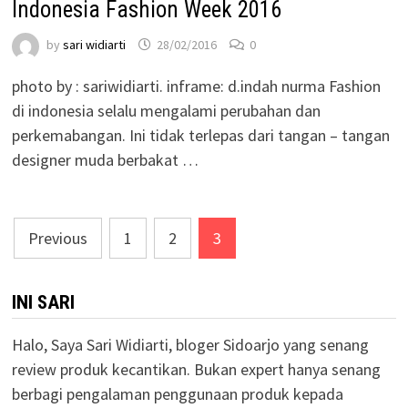
Indonesia Fashion Week 2016
by
sari widiarti
28/02/2016
0
photo by : sariwidiarti. inframe: d.indah nurma Fashion
di indonesia selalu mengalami perubahan dan
perkemabangan. Ini tidak terlepas dari tangan – tangan
designer muda berbakat …
Posts
Previous
1
2
3
pagination
INI SARI
Halo, Saya Sari Widiarti, bloger Sidoarjo yang senang
review produk kecantikan. Bukan expert hanya senang
berbagi pengalaman penggunaan produk kepada